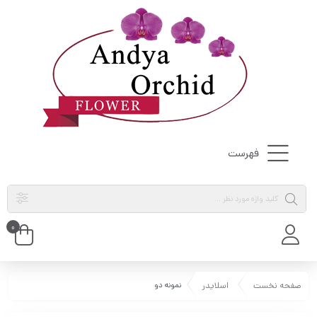
فهرست
0
صفحه نخست
اسلایدر
نمونه دو