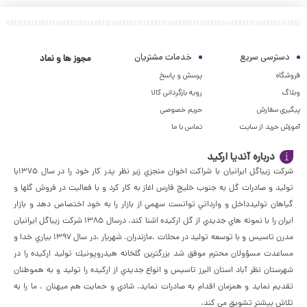
دسترسی سریع
خدمات مشتریان
مجوز ها و نماد
فروشگاه
پرسش و پاسخ
وبلاگ
رویه بازگردانی کالا
پیگیری سفارش
حریم خصوصی
آموزش خرید از سایت
تماس با ما
درباره آندیا ارکید
شركت زيباگل ايرانيان با شراكت اخوان منجزي زير نظر پدر كار خود را در سال ١٣٧٥با
توليد و صادرات گل به جنوب خليج فارس اغاز به كار كرد و با فعاليت در فروش گلها و
گياهان توليدداخل و وارداتي توانست سهمي از بازار را به خود اختصاص دهد و بازار
ايران را با نمونه هاي جديدي از گل اركيده اشنا كند. درسال ١٣٨٥ شركت زيباگل ايرانيان
مدرن تاسيس و با توسعه توليد در محلات ،مازندران، شهريار ،در سال ١٣٩٧ بياري خدا و
مساعدت مسؤولان محترم موفق شد بزرگترين گلخانه هيدروپونيك توليد اركيده را در
شهرستان نظر آباد استان البرز تاسيس و انواع جديدي از اركيده را توليد و به هموطنان
تقديم نمايد و همزمان اقدام به صادرات نمايد. شادي و حمايت هم ميهنان ، ما را به
تلاش بيشتر تشويق مي كند.