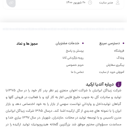
مدیر سایت
۲۰ شهریور ۱۴۰۰
دسترسی سریع
خدمات مشتریان
مجوز ها و نماد
فروشگاه
پرسش و پاسخ
وبلاگ
رویه بازگردانی کالا
پیگیری سفارش
حریم خصوصی
آموزش خرید از سایت
تماس با ما
درباره آندیا ارکید
شركت زيباگل ايرانيان با شراكت اخوان منجزي زير نظر پدر كار خود را در سال ١٣٧٥با
توليد و صادرات گل به جنوب خليج فارس اغاز به كار كرد و با فعاليت در فروش گلها و
گياهان توليدداخل و وارداتي توانست سهمي از بازار را به خود اختصاص دهد و بازار
ايران را با نمونه هاي جديدي از گل اركيده اشنا كند. درسال ١٣٨٥ شركت زيباگل ايرانيان
مدرن تاسيس و با توسعه توليد در محلات ،مازندران، شهريار ،در سال ١٣٩٧ بياري خدا و
مساعدت مسؤولان محترم موفق شد بزرگترين گلخانه هيدروپونيك توليد اركيده را در