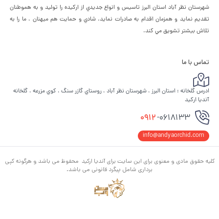
شهرستان نظر آباد استان البرز تاسيس و انواع جديدي از اركيده را توليد و به هموطنان
تقديم نمايد و همزمان اقدام به صادرات نمايد. شادي و حمايت هم ميهنان ، ما را به
تلاش بيشتر تشويق مي كند.
تماس با ما
ادرس گلخانه : استان البرز ، شهرستان نظر آباد ، روستاي گازر سنگ ، كوي مزرعه ، گلخانه
آنديا اركيد
0912
-0618133
info@andyaorchid.com
کلیه حقوق مادی و معنوی برای این سایت برای آندیا ارکید محفوظ می باشد و هرگونه کپی
برداری شامل پیگرد قانونی می باشد.