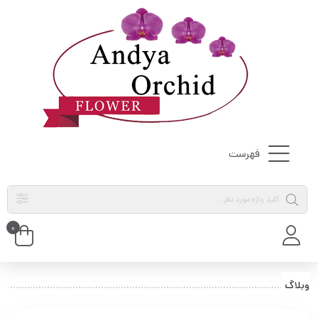
فهرست
0
وبلاگ