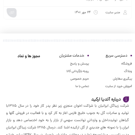
مدیر سایت
۲۴ مهر ۱۴۰۱
دسترسی سریع
خدمات مشتریان
مجوز ها و نماد
فروشگاه
پرسش و پاسخ
وبلاگ
رویه بازگردانی کالا
پیگیری سفارش
حریم خصوصی
آموزش خرید از سایت
تماس با ما
درباره آندیا ارکید
شركت زيباگل ايرانيان با شراكت اخوان منجزي زير نظر پدر كار خود را در سال ١٣٧٥با
توليد و صادرات گل به جنوب خليج فارس اغاز به كار كرد و با فعاليت در فروش گلها و
گياهان توليدداخل و وارداتي توانست سهمي از بازار را به خود اختصاص دهد و بازار
ايران را با نمونه هاي جديدي از گل اركيده اشنا كند. درسال ١٣٨٥ شركت زيباگل ايرانيان