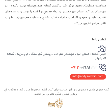
مدرن تاسيس و با توسعه توليد در محلات ،مازندران، شهريار ،در سال ١٣٩٧ بياري خدا و
مساعدت مسؤولان محترم موفق شد بزرگترين گلخانه هيدروپونيك توليد اركيده را در
شهرستان نظر آباد استان البرز تاسيس و انواع جديدي از اركيده را توليد و به هموطنان
تقديم نمايد و همزمان اقدام به صادرات نمايد. شادي و حمايت هم ميهنان ، ما را به
تلاش بيشتر تشويق مي كند.
تماس با ما
ادرس گلخانه : استان البرز ، شهرستان نظر آباد ، روستاي گازر سنگ ، كوي مزرعه ، گلخانه
آنديا اركيد
0912
-0618133
info@andyaorchid.com
کلیه حقوق مادی و معنوی برای این سایت برای آندیا ارکید محفوظ می باشد و هرگونه کپی
برداری شامل پیگرد قانونی می باشد.